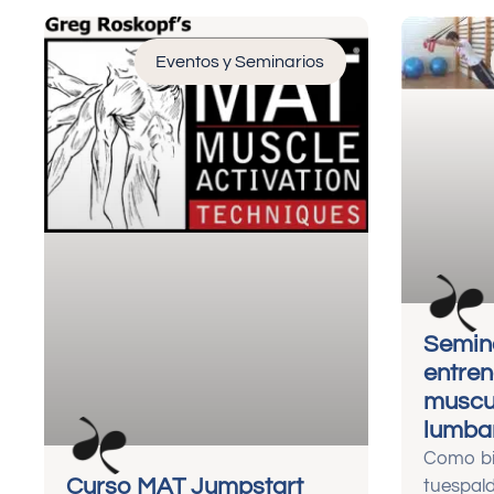
Eventos y Seminarios
Semin
entren
muscu
lumba
Como bi
Curso MAT Jumpstart
tuespal