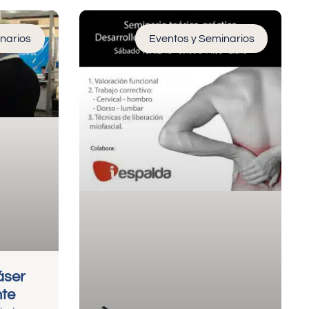
narios
Eventos y Seminarios
áser
nte