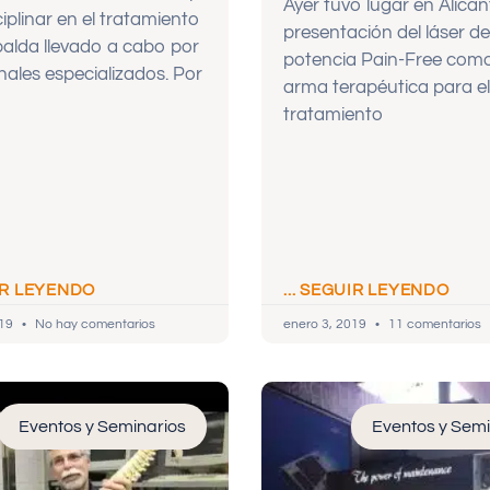
Ayer tuvo lugar en Alican
ciplinar en el tratamiento
presentación del láser de
palda llevado a cabo por
potencia Pain-Free com
nales especializados. Por
arma terapéutica para el
tratamiento
UIR LEYENDO
... SEGUIR LEYENDO
019
No hay comentarios
enero 3, 2019
11 comentarios
Eventos y Seminarios
Eventos y Semi