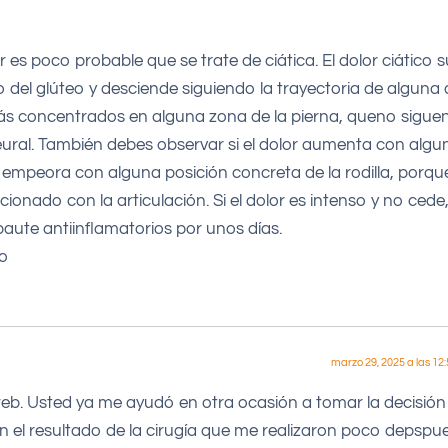
r es poco probable que se trate de ciática. El dolor ciático s
o del glúteo y desciende siguiendo la trayectoria de alguna 
s más concentrados en alguna zona de la pierna, queno sigue
eural. También debes observar si el dolor aumenta con algu
 empeora con alguna posición concreta de la rodilla, porqu
onado con la articulación. Si el dolor es intenso y no cede
paute antiinflamatorios por unos días.
to
marzo 29, 2025 a las 12
web. Usted ya me ayudó en otra ocasión a tomar la decisión
el resultado de la cirugía que me realizaron poco depspu