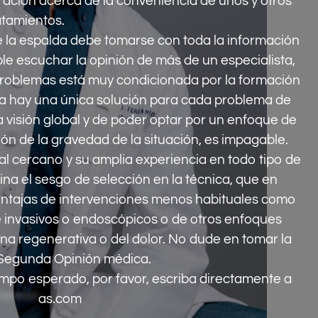
oración acerca de la conveniencia de unos y otros
atamientos.
e la espalda debe tomarse con toda la información
e escuchar la opinión de más de un especialista,
 problemas está muy condicionada por la formación
ca hay una única solución para cada problema de
a visión global y de poder optar por un enfoque de
n de la gravedad de la situación, es impagable.
l cercano y su amplia experiencia en todo tipo de
ina el sesgo de selección en la técnica, que en
entajas de intervenciones menos habituales como
 invasivos o endoscópicos o de otros enfoques
a regenerativa o del dolor. No dude en tomar la
 Segunda Opinión médica.
iempo esperado, por favor, escriba directamente a
********
as.com