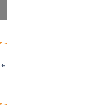
:45 am
nde
:46 pm