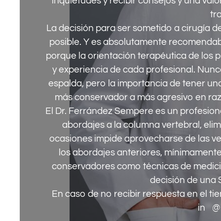
inquietudes y recibir consejos y una val
tr
La decisión para ser sometido a cirugía d
posible. Y es absolutamente recomendabl
porque la orientación terapéutica de los
y experiencia de cada profesional. Nun
espalda, pero la importancia de tener un
más conservador a más agresivo en razó
El Dr. Ferrández Sempere es un profesiona
abordajes a la columna vertebral, elim
ocasiones impide aprovecharse de las v
los abordajes anteriores, mínimamente
conservadores como técnicas de medicin
decisión de una
En caso de no recibir respuesta en el t
in
**
@