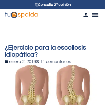
Consulta 2ª opinión
Tu esp
¿Ejercicio para la escoliosis
idiopática?
enero 2, 2019
11 comentarios