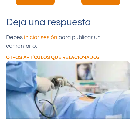
Deja una respuesta
Debes
iniciar sesión
para publicar un
comentario.
OTROS ARTÍCULOS QUE RELACIONADOS
C
e
P
s
q