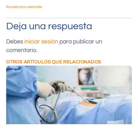
Accede para responder
Deja una respuesta
Debes
iniciar sesión
para publicar un
comentario.
OTROS ARTÍCULOS QUE RELACIONADOS
C
e
P
s
q