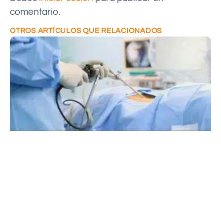
comentario.
OTROS ARTÍCULOS QUE RELACIONADOS
C
e
P
s
q