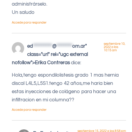
administrárselo.
Un saludo
Accede para responder
septiembre 10,
ed
***********
@
*********
om.ar"
2022 a las
10:15 am
class="url" rel="ugc external
nofollow">Erika Contreras
dice:
Hola,tengo espondilolistesis grado 1 mas hernia
discal L4L5,L5S1.tengo 42 años,me haria bien
estas inyecciones de colágeno para hacer una
infiltracion en mi columna??
Accede para responder
septiembre 15, 2022 a las 8:58 pm